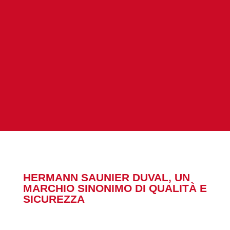
Tutti i nostri interventi sono eseguiti da tecnici
specializzati con garanzia su tutti i nostri
interventi.
ASSISTENZA
HERMANN SAUNIER DUVAL, UN
MARCHIO SINONIMO DI QUALITÀ E
SICUREZZA