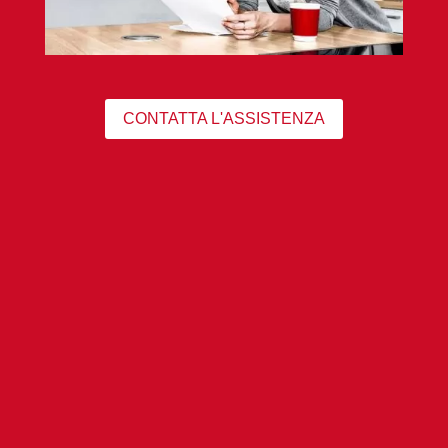
CONTATTA L'ASSISTENZA
esperienza
Da 20 anni operiamo nel settore delle caldaie
e conosciamo a fondo il prodotto garantendo
a tutti i nostri clienti assistenza e installazioni
di qualità e sicure.