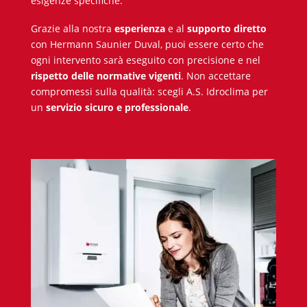
esigenze specifiche.
Grazie alla nostra
esperienza
e al
supporto diretto
con Hermann Saunier Duval, puoi essere certo che
ogni intervento sarà eseguito con precisione e nel
rispetto delle normative vigenti
. Non accettare
compromessi sulla qualità: scegli A.S. Idroclima per
un
servizio sicuro e professionale
.