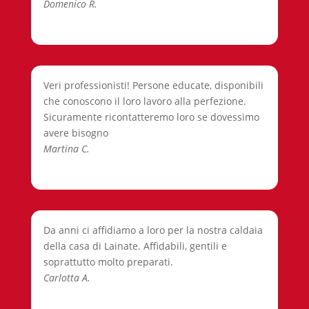
Domenico R.
Veri professionisti! Persone educate, disponibili
che conoscono il loro lavoro alla perfezione.
Sicuramente ricontatteremo loro se dovessimo
avere bisogno
Martina C.
Da anni ci affidiamo a loro per la nostra caldaia
della casa di Lainate. Affidabili, gentili e
soprattutto molto preparati.
Carlotta A.